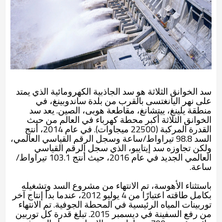
سد الخوانق الثلاثة هو سد الجاذبية الكهرومائية الذي يمتد
على نهر اليانغتسى بالقرب من بلدة ساندوبينغ، في
منطقة يلينغ، ييتشانغ، مقاطعة هوبى، الصين. يعد سد
الخوانق الثلاثة أكبر محطة كهرباء في العالم من حيث
القدرة المركبة (22500 ميجاوات). في عام 2014، أنتج
السد 98.8 تيراواط/ساعة وسجل الرقم القياسي العالمي،
ولكن تجاوزه سد إيتايبو، الذي سجل الرقم القياسي
العالمي الجديد في عام 2016، حيث أنتج 103.1 تيراواط/
ساعة.
باستثناء الأهوسة، تم الانتهاء من مشروع السد وتشغيله
بكامل طاقته اعتبارًا من 4 يوليو 2012، عندما بدأ إنتاج آخر
توربينات المياه الرئيسية في المحطة الجوفية. تم الانتهاء
من رفع السفينة في ديسمبر 2015. تبلغ قدرة كل توربين