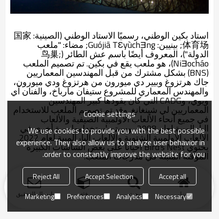
استاد بكين الوطني، رسميًا الاستاد الوطني (الصينية: 国家
体育场; بينيين: Guójiā TƐyùchƎng; مضاء: "ملعب
الدولة")، المعروف أيضًا باسم عش الطائر (鸟巢;
NiƎocháo)، هو ملعب يقع في بكين. تم تصميم الملعب
(BNS) بشكل مشترك من قبل المهندسين المعماريين
جاك هرتزوغ وبيير دي ميورون من هرتزوغ ودي ميورون،
والمهندس المعماري للمشروع ستيفان مارباخ، والفنان آي
ويوي، وCADG التي كان يقودها كبير المهندسين
المعماريين لي شينغانغ. وقد تم تصميم الملعب للاستخدام
Cookie settings
في جميع أنحاء الألعاب الأولمبية الصيفية والألعاب
البارالمبية لعام 2008، وسيتم استخدامها مرة أخرى في
We use cookies to provide you with the best possible
الألعاب الأولمبية الشتوية والألعاب البارالمبية لعام 2022.
experience. They also allow us to analyze user behavior in
يحتوي Bird's Nest أحيانًا على بعض الشاشات الكبيرة
order to constantly improve the website for you.
المؤقتة المثبتة في مدرجات الملعب.
Reject All
Accept Selection
Accept all
منزل
بحث
فئة
ارسال التحقيق
Marketing
Preferences
Analytics
Necessary