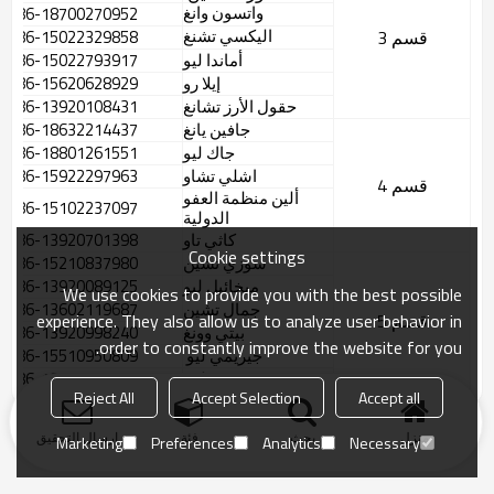
واتسون
وانغ
0086-18700270952
اليكسي
تشنغ
قسم
3
0086-15022329858
أماندا
ليو
0086-15022793917
إيلا
رو
0086-15620628929
حقول الأرز
تشانغ
0086-13920108431
جافين
يانغ
0086-18632214437
جاك
ليو
0086-18801261551
اشلي
تشاو
0086-15922297963
قسم
4
ألين
منظمة العفو
0086-15102237097
الدولية
كاثي
تاو
0086-13920701398
Cookie settings
سوزي
تشين
0086-15210837980
ميخائيل
ليو
13920089125
-
86
00
We use cookies to provide you with the best possible
جمال
تشين
0086-13602119687
experience. They also allow us to analyze user behavior in
قسم
5
بيتي
وونغ
0086-13920998240
order to constantly improve the website for you.
جيريمي
ليو
0086-15510950809
فنسنت
لي
18920197919
-
86
00
Reject All
Accept Selection
Accept all
منزل
بحث
فئة
ارسال التحقيق
Marketing
Preferences
Analytics
Necessary