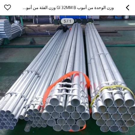
وزن الوحدة من أنبوب GI 32MM B وزن الفئة من أنبوب GI من YOUFA
5
/
1