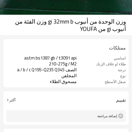
وزن الوحدة من أنبوب gi 32mm b وزن الفئة من
أنبوب gi من YOUFA
ممتلكات
astm bs1387 gb / t3091 api
اساسي
210-275g / M2
طلاء او غلاف الزنك
الصف a / b / c Q195-Q235 Q345
درجة
المجلفن
نوع
مسحوق الطلاء
صقل الأسطح
تقييم
أكثر
إضافة مراجعة