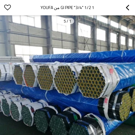
1 1/2 "3/4" GI PIPE من YOUFA
5
/
1