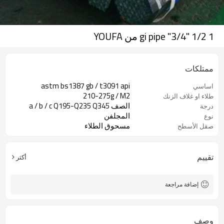
1 1/2 "3/4" gi pipe من YOUFA
ممتلكات
astm bs1387 gb / t3091 api
اساسي
210-275g / M2
طلاء او غلاف الزنك
الصف a / b / c Q195-Q235 Q345
درجة
المجلفن
نوع
مسحوق الطلاء
صقل الأسطح
تقييم
أكثر
إضافة مراجعة
وصف