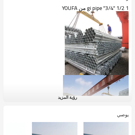
1 1/2 "3/4" gi pipe من YOUFA
رؤية المزيد
يوصي