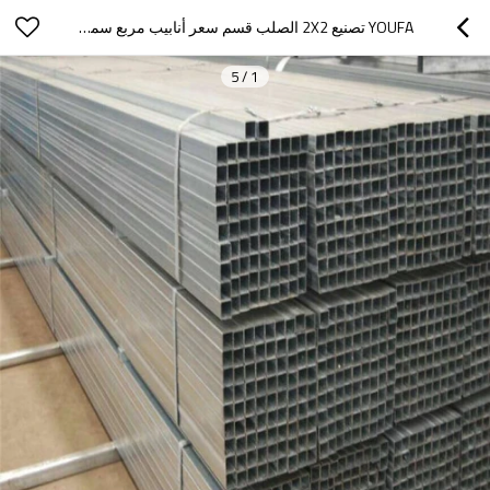
YOUFA تصنيع 2X2 الصلب قسم سعر أنابيب مربع سمك الجدار
5
/
1