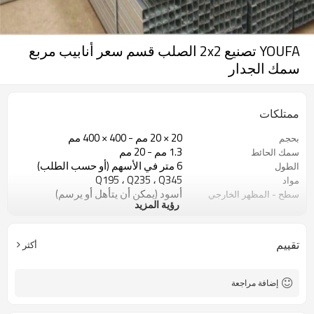
YOUFA تصنيع 2x2 الصلب قسم سعر أنابيب مربع
سمك الجدار
ممتلكات
20 × 20 مم - 400 × 400 مم
بحجم
1.3 مم - 20 مم
سمك الحائط
6 متر في الأسهم (أو حسب الطلب)
الطول
Q195 ، Q235 ، Q345
مواد
أسود (يمكن أن يتأهل أو يرسم)
سطح - المظهر الخارجي
رؤية المزيد
في حزم مع حزمة التصدير البلاستيكية
صفقة
ASTM A53 Gr. أ ، ب ، ج
اساسي
10
خطوط الإنتاج
تقييم
أكثر
800000 طن سنويا
السعة الإنتاجية
البناء ومواد البناء
الوضعية
إضافة مراجعة