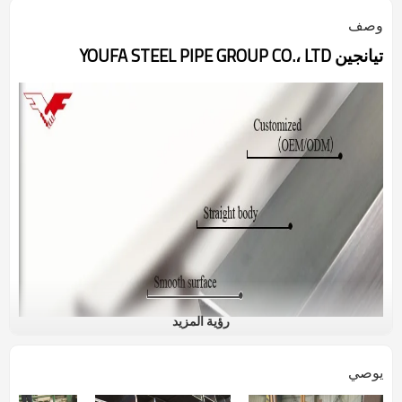
وصف
تيانجين YOUFA STEEL PIPE GROUP CO.، LTD
رؤية المزيد
يوصي