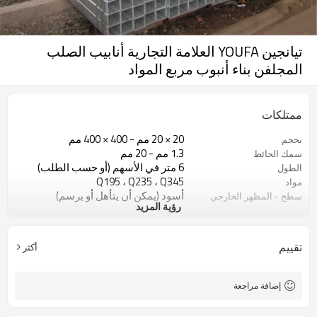
تيانجين YOUFA العلامة التجارية أنابيب الصلب
المجلفن بناء أنبوب مربع المواد
ممتلكات
20 × 20 مم - 400 × 400 مم
بحجم
1.3 مم - 20 مم
سمك الحائط
6 متر في الأسهم (أو حسب الطلب)
الطول
Q195 ، Q235 ، Q345
مواد
أسود (يمكن أن يتأهل أو يرسم)
سطح - المظهر الخارجي
رؤية المزيد
في حزم مع حزمة التصدير البلاستيكية
صفقة
ASTM A53 Gr. أ ، ب ، ج
اساسي
10
خطوط الإنتاج
تقييم
أكثر
800000 طن سنويا
السعة الإنتاجية
البناء ومواد البناء
الوضعية
إضافة مراجعة