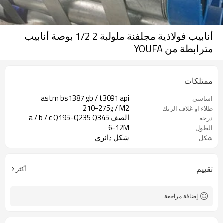
أنابيب فولاذية مجلفنة ملولبة 2 1/2 بوصة أنابيب
مترابطة من YOUFA
ممتلكات
astm bs1387 gb / t3091 api
اساسي
210-275g / M2
طلاء او غلاف الزنك
الصف a / b / c Q195-Q235 Q345
درجة
6-12M
الطول
شكل دائري
شكل
تقييم
أكثر
إضافة مراجعة