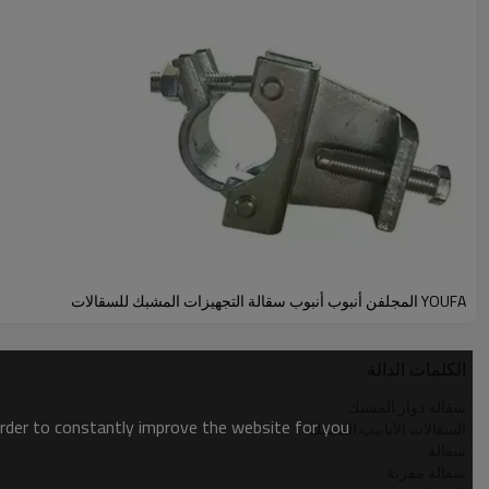
منتجات السقالات ذات الصلة:
(يمكن تخصيصها وفقا للتصميم الخاص / الرسم)
سقالات فولاذية
YOUFA المجلفن أنبوب أنبوب سقالة التجهيزات المشبك للسقالات
225 * 38MM
240 * 45mm و
250 * 50MM
الكلمات الدالة
طول 4.0M ، 3.0M ، 2.0M ، 1.5M ، 1.0M
سقالة دوار المشبك
order to constantly improve the website for you.
السقالات الأنابيب المشبك
القطر الخارجي
سقالة
سقالة مقرنة