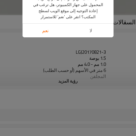
المحمول على جهاز الكمبيوتر، هل ترغب في
إعادة التوجيه إلى موقع الويب لسطح
المكتب؟ انقر على 'نعم' للاستمرار
لا
نعم
LGJ20170821-3
1.5 بوصة
1.0 مم - 4.0 مم
6 متر في الأسهم (أو حسب الطلب)
المجلفن
رؤية المزيد
200-500g / M2
نهايات واضحة (مشطوف أو ملولب أو مخدد)
ASTM A53 و BS1387 و BS1139 و EN39 و EN10219 وما إلى ذلك
نقل السوائل أو البناء ، وظائف السياج