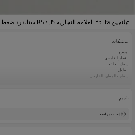
تيانجين Youfa العلامة التجارية BS / JIS ستاندرد ضغط السقالات دوار المشبك
ممتلكات
نموذج
القطر الخارجي
سمك الحائط
الطول
سطح - المظهر الخارجي
طلاء او غلاف الزنك
ينتهي الأنابيب
اساسي
تقييم
تطبيق
إضافة مراجعة