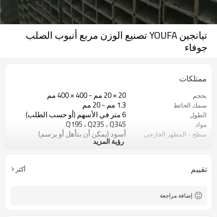
تيانجين YOUFA تصنيع الوزن مربع أنبوب الصلب
جوفاء
ممتلكات
20 × 20 مم - 400 × 400 مم
بحجم
1.3 مم - 20 مم
سمك الحائط
6 متر في الأسهم (أو حسب الطلب)
الطول
Q195 ، Q235 ، Q345
مواد
أسود (يمكن أن يتأهل أو يرسم)
سطح - المظهر الخارجي
رؤية المزيد
في حزم مع حزمة التصدير البلاستيكية
صفقة
ASTM A53 Gr. أ ، ب ، ج
اساسي
10
خطوط الإنتاج
تقييم
أكثر
800000 طن سنويا
السعة الإنتاجية
البناء ومواد البناء
تطبيق
إضافة مراجعة