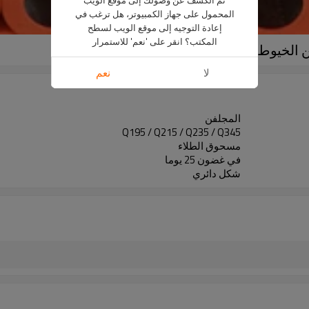
المحمول على جهاز الكمبيوتر، هل ترغب في
إعادة التوجيه إلى موقع الويب لسطح
المكتب؟ انقر على 'نعم' للاستمرار
لا
نعم
المجلفن
Q195 / Q215 / Q235 / Q345
مسحوق الطلاء
في غضون 25 يوما
شكل دائري