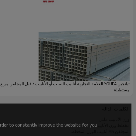
أنابيب الصلب قسم جوفاء مربع
أنبوب مربع
أنبوب الصلب مستطيلة
أنبوب مربع الصلب والمستطيل
جودة عالية العلامة التجارية Youfa أنبوب مربع
تيانجين YOUFA العلامة التجارية أنابيب الصلب أو الأنابيب / قبل المجلفن مر
مستطيلة
الكلمات الدالة
وزن الأنابيب مللي
order to constantly improve the website for you.
مخطط وزن الأنابيب MS
المجلفن MS أنابيب الوزن المخطط