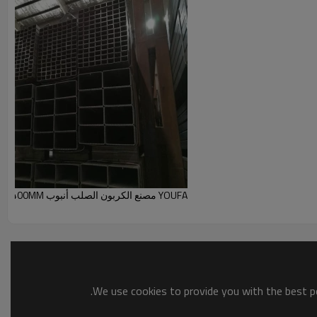
YOUFA مصنع الكربون الصلب أنبوب 160MM-400MM قسم جوفاء
We use cookies to provide you with the best po