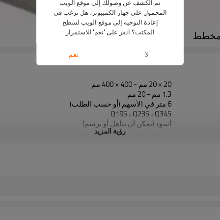
تم الكشف عن وصولك إلى موقع الويب
المحمول على جهاز الكمبيوتر، هل ترغب في
إعادة التوجيه إلى موقع الويب لسطح
المكتب؟ انقر على 'نعم' للاستمرار
لا
نعم
20 × 20 مم - 400 × 400 مم
1.3 مم - 20 مم
6 متر في الأسهم (أو حسب الطلب)
Q195 ، Q235 ، Q345
أسود (يمكن أن يتأهل أو يرسم)
رؤية المزيد
في حزم مع حزمة التصدير البلاستيكية
ASTM A53 Gr. أ ، ب ، ج
10
800000 طن سنويا
البناء ومواد البناء