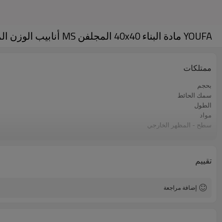
YOUFA مادة البناء 40x40 المجلفن MS أنابيب الوزن المخطط
ممتلكات
بحجم
سمك الحائط
الطول
مواد
سطح - المظهر الخارجي
صفقة
اساسي
خطوط الإنتاج
تقييم
السعة الإنتاجية
تطبيق
إضافة مراجعة