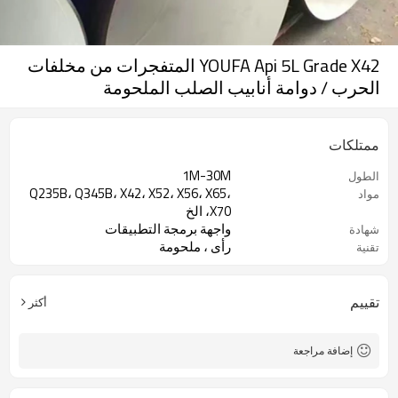
YOUFA Api 5L Grade X42 المتفجرات من مخلفات
الحرب / دوامة أنابيب الصلب الملحومة
ممتلكات
1M-30M
الطول
Q235B، Q345B، X42، X52، X56، X65،
مواد
X70، الخ
واجهة برمجة التطبيقات
شهادة
رأى ، ملحومة
تقنية
مستدير - كروي
شكل القسم
تقييم
أكثر
إضافة مراجعة