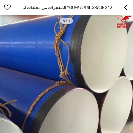
YOUFA API 5L GRADE X42 المتفجرات من مخلفات الحرب / دوامة أنابيب الصلب الملحومة
5
/
1