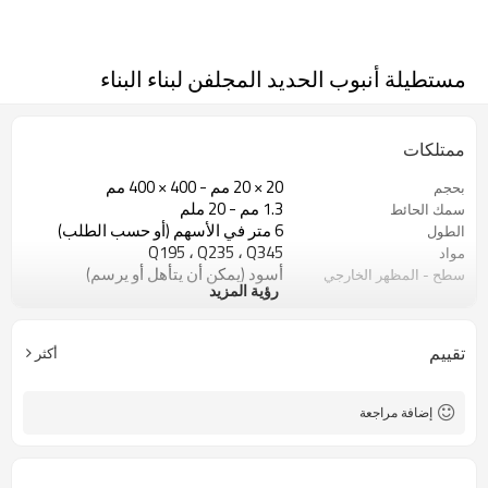
مستطيلة أنبوب الحديد المجلفن لبناء البناء
ممتلكات
20 × 20 مم - 400 × 400 مم
بحجم
1.3 مم - 20 ملم
سمك الحائط
6 متر في الأسهم (أو حسب الطلب)
الطول
Q195 ، Q235 ، Q345
مواد
أسود (يمكن أن يتأهل أو يرسم)
سطح - المظهر الخارجي
رؤية المزيد
في حزم مع حزمة التصدير البلاستيكية
صفقة
ASTM A53 Gr. أ ، ب ، ج
اساسي
البناء ومواد البناء
تطبيق
تقييم
أكثر
إضافة مراجعة