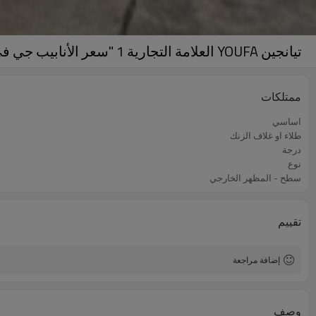
تيانجين YOUFA العلامة التجارية 1 "سعر الأنابيب جي في الهند
ممتلكات
اساسي
طلاء او غلاف الزنك
درجة
نوع
سطح - المظهر الخارجي
تقييم
إضافة مراجعة
وصف