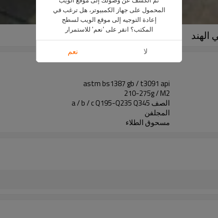
المحمول على جهاز الكمبيوتر، هل ترغب في
إعادة التوجيه إلى موقع الويب لسطح
المكتب؟ انقر على 'نعم' للاستمرار
لا
نعم
astm bs1387 gb / t3091 api
210-275g / M2
الصف a / b / c Q195-Q235 Q345
المجلفن
مسحوق الطلاء