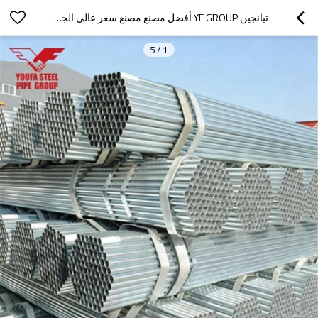
تيانجين YF GROUP أفضل مصنع مصنع سعر عالي الجودة API 5L X52 سعر خط الأنابيب غير الملحوم
5
/
1