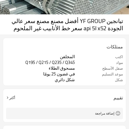
تيانجين YF GROUP أفضل مصنع مصنع سعر عالي
الجودة api 5l x52 سعر خط الأنابيب غير الملحوم
ممتلكات
المجلفن
اكتب
Q195 / Q215 / Q235 / Q345
مواد
مسحوق الطلاء
صقل الأسطح
في غضون 25 يومًا
موعد التسليم
شكل دائري
شكل
تقييم
أكثر
إضافة مراجعة