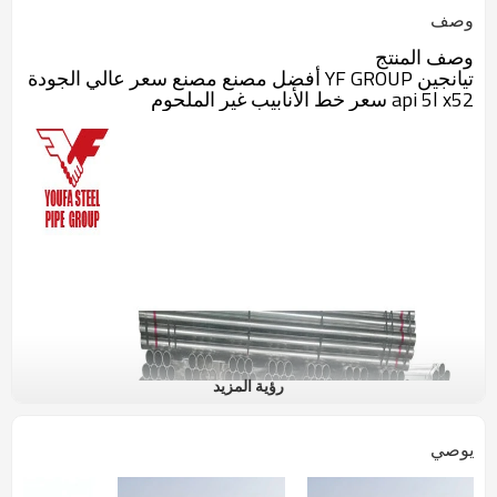
وصف
وصف المنتج
تيانجين YF GROUP أفضل مصنع مصنع سعر عالي الجودة
api 5l x52 سعر خط الأنابيب غير الملحوم
رؤية المزيد
يوصي