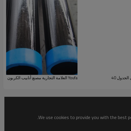
م على نطاق واسع في
الهيكل الصلب
و
اعمال بناء.
(تصنيع المعدات الأصلية وأوديإم)!
سعر المصنع
سوف
لطلب
بالنسبة الى
متطلبات العملاء
على القطر الخارجي
Youfa العلامة التجارية مصنع أنابيب الكربون الصلب MS جولة الأنابيب الوزن
We use cookies to provide you with the best po