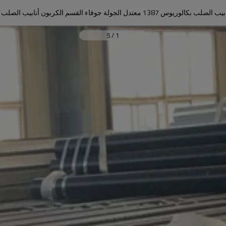
5
/
1