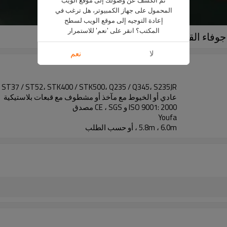
المحمول على جهاز الكمبيوتر، هل ترغب في
إعادة التوجيه إلى موقع الويب لسطح
المكتب؟ انقر على 'نعم' للاستمرار
لا
نعم
ST37 / ST52، STK400 / STK500، Q235 / Q345، S235JR
عادي أو الخيوط مع مآخذ أو مشطوف مع قبعات بلاستيكية
ISO 9001: 2000 و CE ، SGS مصدق
Youfa
5.8m ، 6.0m ، أو حسب الطلب