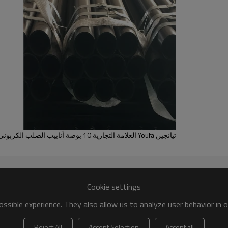
التي مع
اعلى جودة
و
قدرة العرض قوية
هي
تستخد
ة الدفع
.
أنابيب الصلب الملحومة الكربون
تتوفر
وفقا لمتطلبات الخاص بك 
 العرض قوية
.
التي كانت
تصدير أكثر من 100 دولة ،
يمكن أن تكون الأنابيب
حسب ا
تيانجين Youfa العلامة التجارية 10 بوصة أنابيب الصلب الكربوني الجدول 40
Cookie settings
ssible experience. They also allow us to analyze user behavior in 
Reject All
Accept Selection
Accept all