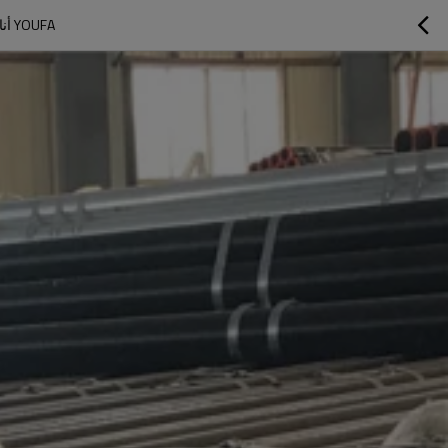
YOUFA أنابيب الصلب بكالوريوس 1387 معتدل الجولة جوفاء القسم الكربون أنابيب الصلب الملحومة