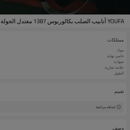
YOUFA أنابيب الصلب بكالوريوس 1387 معتدل الجولة جوفاء القسم الكربون أنابيب الصلب الملحومة
ممتلكات
مواد
حامي نهاية
شهادة
علامة تجارية
الطول
تقييم
إضافة مراجعة
وصف