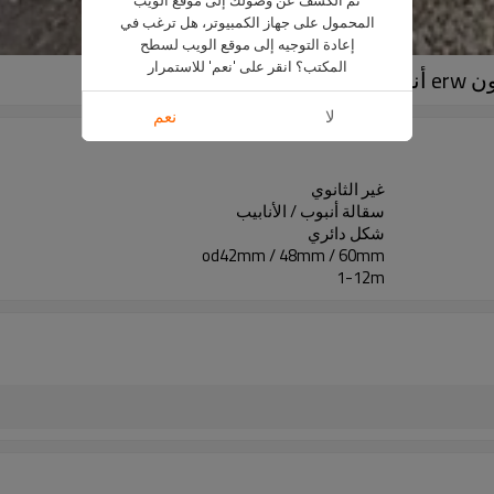
المحمول على جهاز الكمبيوتر، هل ترغب في
إعادة التوجيه إلى موقع الويب لسطح
المكتب؟ انقر على 'نعم' للاستمرار
لا
نعم
غير الثانوي
سقالة أنبوب / الأنابيب
شكل دائري
od42mm / 48mm / 60mm
1-12m