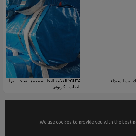
م على نطاق واسع في
الهيكل الصلب
و
اعمال بناء.
(تصنيع المعدات الأصلية وأوديإم)!
سعر المصنع
سوف
لطلب
بالنسبة الى
متطلبات العملاء
على القطر الخارجي
YOUFA العلامة التجارية تصنيع الساخن بيع أ
الصلب الكربوني
We use cookies to provide you with the best po