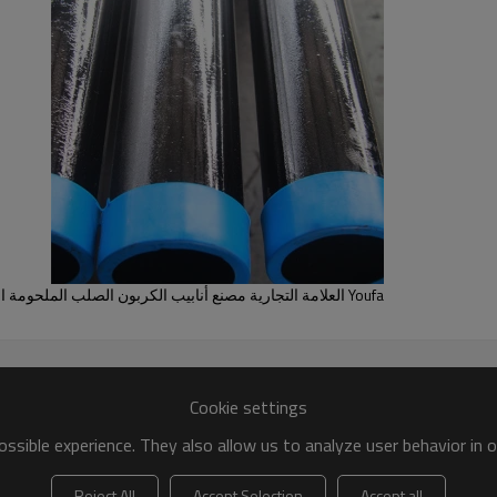
التي مع
اعلى جودة
و
قدرة العرض قوية
هي
تستخد
ة الدفع
.
أنابيب الصلب الملحومة الكربون
تتوفر
وفقا لمتطلبات الخاص بك 
 العرض قوية
.
التي كانت
تصدير أكثر من 100 دولة ،
يمكن أن تكون الأنابيب
حسب ا
Youfa العلامة التجارية مصنع أنابيب الكربون الصلب الملحومة الأنابيب السوداء
Cookie settings
ssible experience. They also allow us to analyze user behavior in 
Reject All
Accept Selection
Accept all