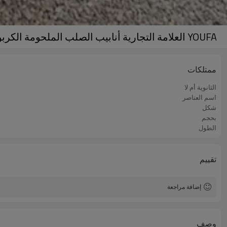
YOUFA العلامة التجارية أنابيب الصلب الملحومة الكربون erw أنابيب الصلب
ممتلكات
الثانوية أم لا
اسم العناصر
شكل
بحجم
الطول
تقييم
إضافة مراجعة
وصف