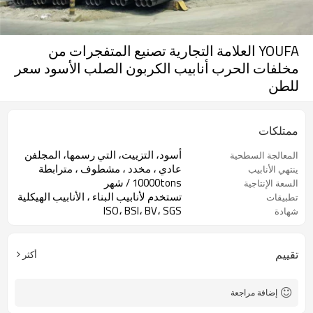
YOUFA العلامة التجارية تصنيع المتفجرات من
مخلفات الحرب أنابيب الكربون الصلب الأسود سعر
للطن
ممتلكات
أسود، التزييت، التي رسمها، المجلفن
المعالجة السطحية
عادي ، مخدد ، مشطوف ، مترابطة
ينتهي الأنابيب
10000tons / شهر
السعة الإنتاجية
تستخدم لأنابيب البناء ، الأنابيب الهيكلية
تطبيقات
ISO، BSI، BV، SGS
شهادة
تقييم
أكثر
إضافة مراجعة