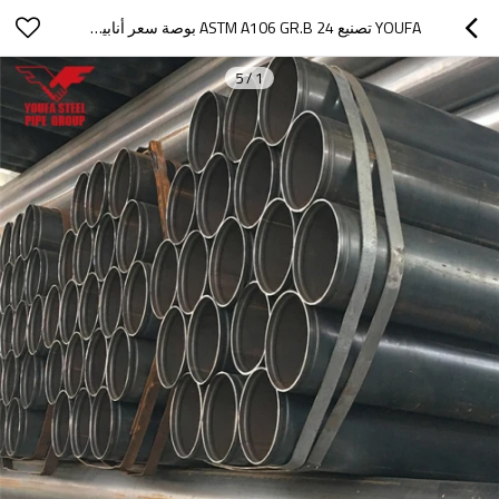
YOUFA تصنيع ASTM A106 GR.B 24 بوصة سعر أنابيب الصلب الكربوني مللي
5
/
1