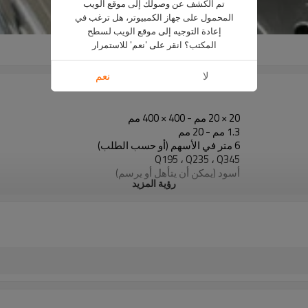
تم الكشف عن وصولك إلى موقع الويب
المحمول على جهاز الكمبيوتر، هل ترغب في
إعادة التوجيه إلى موقع الويب لسطح
المكتب؟ انقر على 'نعم' للاستمرار
لا
نعم
20 × 20 مم - 400 × 400 مم
1.3 مم - 20 مم
6 متر في الأسهم (أو حسب الطلب)
Q195 ، Q235 ، Q345
أسود (يمكن أن يتأهل أو يرسم)
رؤية المزيد
في حزم مع حزمة التصدير البلاستيكية
ASTM A53 Gr. أ ، ب ، ج
10
800000 طن سنويا
البناء ومواد البناء