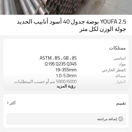
YOUFA 2.5 بوصة جدول 40 أسود أنابيب الحديد
جولة الوزن لكل متر
ممتلكات
ASTM ، BS ، GB ، JIS
اساسي
Q195 Q235 Q345
مواد
19-355mm
القطر الخارجي
1.0-5.0mm
سماكة
5800/6000 مم أو حسب المتطلبات
الطول
رؤية المزيد
أسود، التزييت، التي رسمها، المجلفن
المعالجة السطحية
عادي ، مخدد ، مشطوف ، مترابطة
ينتهي الأنابيب
10000tons / شهر
السعة الإنتاجية
تقييم
أكثر
تستخدم لأنابيب البناء ، الأنابيب الهيكلية
تطبيقات
ISO، BSI، BV، SGS
شهادة
إضافة مراجعة