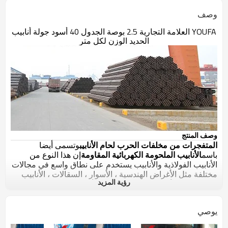
وصف
YOUFA العلامة التجارية 2.5 بوصة الجدول 40 أسود جولة أنابيب
الحديد الوزن لكل متر
وصف المنتج
المتفجرات من مخلفات الحرب لحام الأنابيب
وتسمى أيضا
باسم
الأنابيب الملحومة الكهربائية المقاومة
إن هذا النوع من
الأنابيب الفولاذية والأنابيب يستخدم على نطاق واسع في مجالات
مختلفة مثل الأغراض الهندسية ، الأسوار ، السقالات ، الأنابيب
رؤية المزيد
الخطية. إلخ. الأنابيب الفولاذية ERW والأنابيب متوفرة في
الصفات المختلفة ، سمك الجدار ، وأقطار الأنابيب النهائية.
القطر الخارجي
20 ~ 610mm الثانية
يوصي
سمك الحائط
0.95 ~ 17.75mm
الطول
3-12 متر وفقا لمتطلبات العميل