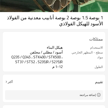
1 بوصة 1.5 بوصة 2 بوصة أنابيب معدنية من الفولاذ
الأسود للهيكل الفولاذي
ممتلكات
هيكل البناء
الاستخدام
أسود / مطلي / مجلفن
سطح - المظهر الخارجي
Q235 / Q345 ، STK400 / STK500 ،
مواد
ST37 / ST52 ، S235JR / S275JR
1-12 م
الطول
تقييم
أكثر
إضافة مراجعة