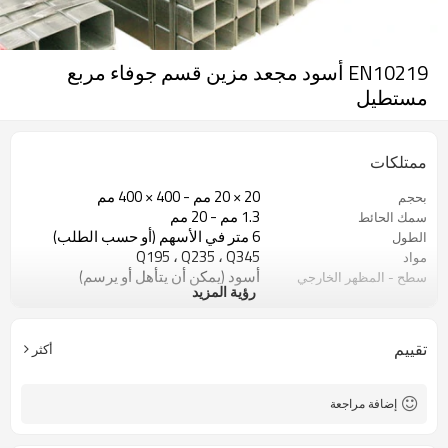
EN10219 أسود مجعد مزين قسم جوفاء مربع
مستطيل
ممتلكات
20 × 20 مم - 400 × 400 مم
بحجم
1.3 مم - 20 مم
سمك الحائط
6 متر في الأسهم (أو حسب الطلب)
الطول
Q195 ، Q235 ، Q345
مواد
أسود (يمكن أن يتأهل أو يرسم)
سطح - المظهر الخارجي
رؤية المزيد
في حزم مع حزمة التصدير البلاستيكية
صفقة
ASTM A53 Gr. أ ، ب ، ج
اساسي
10
خطوط الإنتاج
تقييم
أكثر
800000 طن سنويا
السعة الإنتاجية
البناء ومواد البناء
تطبيق
إضافة مراجعة