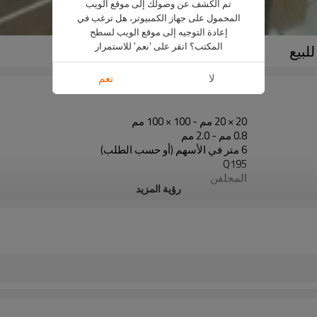
تم الكشف عن وصولك إلى موقع الويب
المحمول على جهاز الكمبيوتر، هل ترغب في
إعادة التوجيه إلى موقع الويب لسطح
المكتب؟ انقر على 'نعم' للاستمرار
لا
نعم
20 × 20 مم - 100 × 100 مم
0.8 مم - 2.0 مم
6 متر في الأسهم (أو حسب الطلب)
Q195
المجلفن
رؤية المزيد
في حزم مع حزمة التصدير البلاستيكية
30 - 120 جم / م 2
10
800000 طن سنويا
البناء ومواد البناء