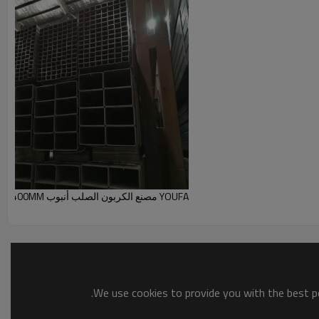
YOUFA مصنع الكربون الصلب أنبوب 160MM-400MM قسم جوفاء
We use cookies to provide you with the best po