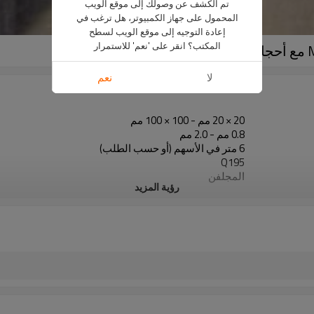
تم الكشف عن وصولك إلى موقع الويب
المحمول على جهاز الكمبيوتر، هل ترغب في
إعادة التوجيه إلى موقع الويب لسطح
المكتب؟ انقر على 'نعم' للاستمرار
لا
نعم
20 × 20 مم - 100 × 100 مم
0.8 مم - 2.0 مم
6 متر في الأسهم (أو حسب الطلب)
Q195
المجلفن
رؤية المزيد
في حزم مع حزمة التصدير البلاستيكية