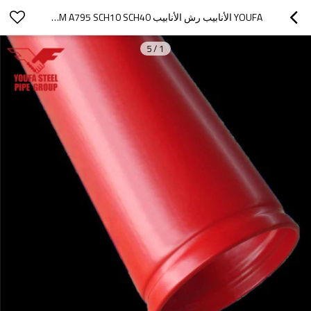
YOUFA الأنابيب رش الأنابيب ASTM A795 SCH10 SCH40 للحماية من الحرائق
5
/
1