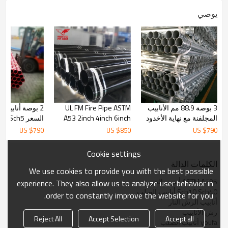
يوصي
3 بوصة 88.9 مم الأنابيب
UL FM Fire Pipe ASTM
2 بوصة أنابيب ا
المجلفنة مع نهاية الأخدود
A53 2inch 4inch 6inch
السعر 5
المدرفلة من YOUFA
sch10 sch40 from
مخدد من YOUFA
US $
790
US $
850
US $
790
YOUFA
Cookie settings
الكلمات الدالة
We use cookies to provide you with the best possible
ASTM A795 أنبوب الحريق
experience. They also allow us to analyze user behavior in
Sch10 Sch40 أنابيب الصلب
order to constantly improve the website for you.
أنابيب الرش النار
رش الأنابيب
Reject All
Accept Selection
Accept all
youfa أنابيب الصلب