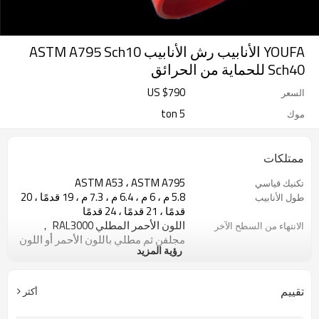
YOUFA الأنابيب رش الأنابيب ASTM A795 Sch10
Sch40 للحماية من الحرائق
US $
790
السعر
5 ton
موك
ممتلكات
ASTM A53 ، ASTM A795
تكنيك قياسي
5.8 م ، 6 م ، 6.4 م ، 7.3 م ، 19 قدمًا ، 20
طول الأنابيب
قدمًا ، 21 قدمًا ، 24 قدمًا
اللون الأحمر المطلي RAL3000 ，
الانتهاء من السطح الآخر
مجلفن ثم مطلي باللون الأحمر أو اللون
رؤية المزيد
الأسود المطلي أو الإيبوكسي أو الزيت
المضاد للصدأ أو المعدني بدون معالجة
للسطح
تقييم
أكثر
الانتهاء من السطح يمكن تحديدها من
حول الانتهاء من السطح
قبل العملاء