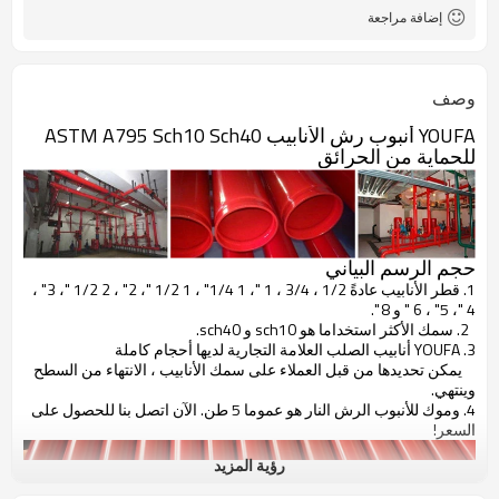
1.0 م ، 2.0 م ، 3.0 م ، 4.0 م ، 5.0 م ، 6.0
الطول
إضافة مراجعة
م ، 1-12 م
0.6MM-10.0mm
سمك الحائط
ASTM A795 ، BS1387 ، EN39 /
اساسي
وصف
BS1139 ، JIS G3444 ، ASTM A500 /
A53 ،
YOUFA أنبوب رش الأنابيب ASTM A795 Sch10 Sch40
للحماية من الحرائق
حجم الرسم البياني
1. قطر الأنابيب عادةً 1/2 ، 3/4 ، 1 "، 1 1/4" ، 1 1/2 "، 2" ، 2 1/2 "، 3" ،
4 "، 5" ، 6 " و 8 ".
2. سمك الأكثر استخداما هو sch10 و sch40.
3. YOUFA أنابيب الصلب العلامة التجارية لديها أحجام كاملة
يمكن تحديدها من قبل العملاء على سمك الأنابيب ، الانتهاء من السطح
وينتهي.
4. وموك للأنبوب الرش النار هو عموما 5 طن. الآن اتصل بنا للحصول على
السعر!
رؤية المزيد