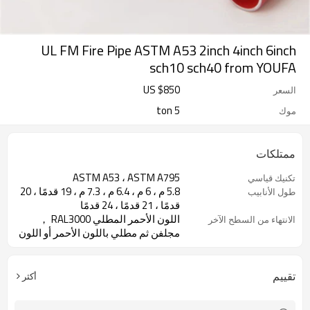
UL FM Fire Pipe ASTM A53 2inch 4inch 6inch
sch10 sch40 from YOUFA
US $
850
السعر
5 ton
موك
ممتلكات
ASTM A53 ، ASTM A795
تكنيك قياسي
5.8 م ، 6 م ، 6.4 م ، 7.3 م ، 19 قدمًا ، 20
طول الأنابيب
قدمًا ، 21 قدمًا ، 24 قدمًا
اللون الأحمر المطلي RAL3000 ，
الانتهاء من السطح الآخر
مجلفن ثم مطلي باللون الأحمر أو اللون
الأسود المطلي أو الإيبوكسي أو الزيت
المضاد للصدأ أو المعدني بدون معالجة
للسطح
تقييم
أكثر
الانتهاء من السطح يمكن تحديدها من
حول الانتهاء من السطح
قبل العملاء