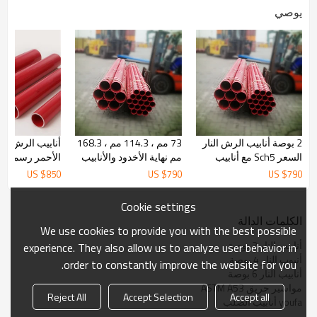
يوصي
2 بوصة أنابيب الرش النار
73 مم ، 114.3 مم ، 168.3
أنابيب الرش النا
السعر Sch5 مع أنابيب
مم نهاية الأخدود والأنابيب
الأحمر رسمت من FA
مخدد من YOUFA
المطلية باللون الأحمر من
US $
850
US $
790
US $
790
YOUFA
Cookie settings
الكلمات الدالة
We use cookies to provide you with the best possible
أنابيب النار 2 بوصة
experience. They also allow us to analyze user behavior in
أنبوب النار 4 بوصة
order to constantly improve the website for you.
أنابيب النار 6 بوصة
مواسير حريق ASTM A53
Reject All
Accept Selection
Accept all
youfa أنابيب الصلب