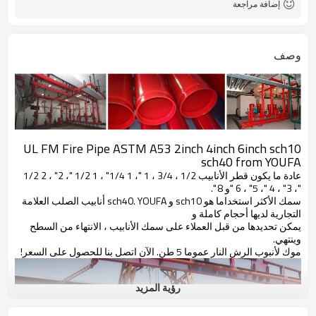
إضافة مراجعة
وصف
UL FM Fire Pipe ASTM A53 2inch 4inch 6inch sch10
sch40 from YOUFA
عادة ما يكون قطر الأنابيب 1/2 ، 3/4 ، 1 "، 1 1/4" ، 1 1/2 "، 2" ، 2 1/2
"، 3" ، 4 "، 5" ، 6 "و 8 ".
سمك الأكثر استخداما هو sch10 و sch40. YOUFA أنابيب الصلب العلامة
التجارية لديها أحجام كاملة و
يمكن تحديدها من قبل العملاء على سمك الأنابيب ، الانتهاء من السطح
وينتهي.
موك لأنبوب الرش النار عموما 5 طن. الآن اتصل بنا للحصول على السعر!
رؤية المزيد