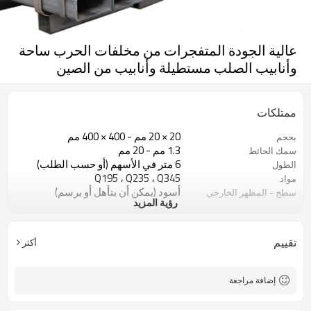
عالية الجودة المتفجرات من مخلفات الحرب ساحة
وأنابيب الصلب مستطيلة وأنابيب من الصين
ممتلكات
20 × 20 مم - 400 × 400 مم
بحجم
1.3 مم - 20 مم
سمك الحائط
6 متر في الأسهم (أو حسب الطلب)
الطول
Q195 ، Q235 ، Q345
مواد
أسود (يمكن أن يتأهل أو يرسم)
سطح - المظهر الخارجي
رؤية المزيد
في حزم مع حزمة التصدير البلاستيكية
صفقة
ASTM A53 Gr. أ ، ب ، ج
اساسي
البناء ومواد البناء
الوضعية
تقييم
أكثر
إضافة مراجعة