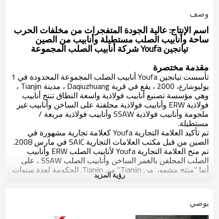
وصف
اسم الإنتاج: عالية الجودة المتفجرات من مخلفات الحرب
ساحة وأنابيب الصلب مستطيلة وأنابيب من الصين
تيانجين Youfa شركة أنابيب الصلب المجموعة
مقدمة مختصرة
تأسست تيانجين Youfa أنابيب الصلب المجموعة المحدودة في 1
يوليو
، 2000 ، يقع في قرية Daqiuzhuang ، مدينة Tianjin ،
شارع
وهي مؤسسة تصنيع أنابيب فولاذية واسعة النطاق تنتج أنابيب
فولاذية ERW وأنابيب فولاذية مجلفنة على الساخن وأنابيب غير
ملحومة وأنابيب فولاذية SSAW وأنابيب فولاذية مربعة /
مستطيلة.
تم تأكيد العلامة التجارية Youfa كعلامة تجارية مشهورة في
الصين من قبل مكتب العلامات التجارية SAIC في مارس 2008.
تم منح العلامة التجارية Youfa لأنابيب الصلب ERW وأنابيب
الصلب المجلفن بالغمر الساخن وأنابيب الصلب SSAW ، على
أنها "منتج مشهور من Tianjin" من Tianjin. الحكومة لعدة سنوات
رؤية المزيد
متتالية. في ست سنوات متتالية ، تم تصنيف Youfa Group
كأفضل 500 شركة في الصين في نفس الصناعة ، وكأكبر 500
شركة في الصين. في عام 2012 ، احتلت مجموعة Youfa
يوصي
المرتبة 375 في قائمة أفضل 500 شركة في الصين ، والمرتبة
200 في قائمة أفضل 500 شركة تصنيع في الصين ، و 3 في