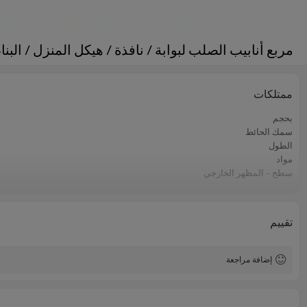
مربع أنابيب الصلب لبوابة / نافذة / هيكل المنزل / البناء
ممتلكات
بحجم
سمك الحائط
الطول
مواد
سطح - المظهر الخارجي
صفقة
اساسي
تطبيق
تقييم
إضافة مراجعة