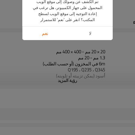
تم الكشف عن وصولك إلى موقع الويب
المحمول على جهاز الكمبيوتر، هل ترغب في
إعادة التوجيه إلى موقع الويب لسطح
المكتب؟ انقر على 'نعم' للاستمرار
لا
نعم
20 × 20 مم - 400 × 400 مم
1.3 مم - 20 مم
6m في المخزون (أو حسب الطلب)
Q195 ، Q235 ، Q345
أسود (يمكن تزييته أو تلوينه)
رؤية المزيد
في حزم مع حزمة التصدير البلاستيكية
ASTM A53 Gr. أ ، ب ، ج
مواد البناء