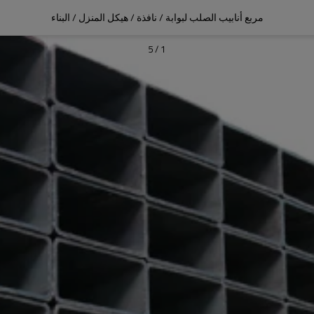
مربع أنابيب الصلب لبوابة / نافذة / هيكل المنزل / البناء
5
/
1