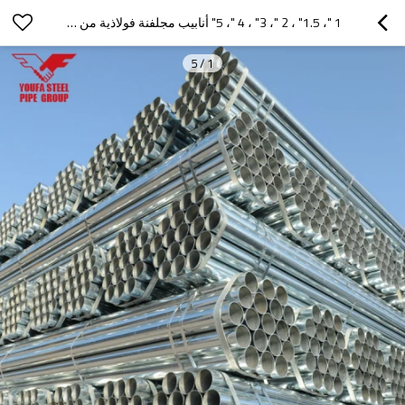
1 "، 1.5" ، 2 "، 3" ، 4 "، 5" أنابيب مجلفنة فولاذية من مصنع الصين
5
/
1