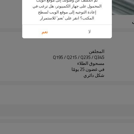
المحمول على جهاز الكمبيوتر، هل ترغب في
إعادة التوجيه إلى موقع الويب لسطح
المكتب؟ انقر على 'نعم' للاستمرار
لا
نعم
المجلفن
Q195 / Q215 / Q235 / Q345
مسحوق الطلاء
في غضون 25 يومًا
شكل دائري