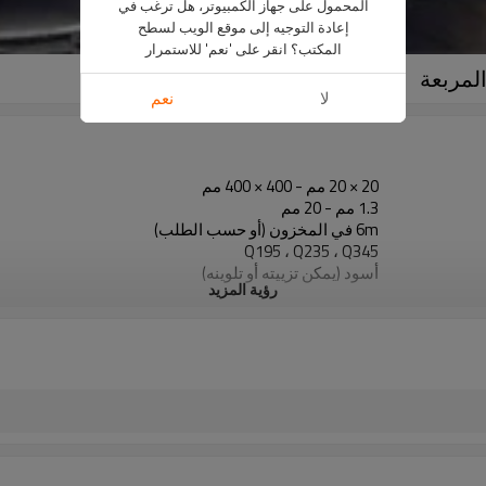
المحمول على جهاز الكمبيوتر، هل ترغب في
إعادة التوجيه إلى موقع الويب لسطح
المكتب؟ انقر على 'نعم' للاستمرار
لا
نعم
20 × 20 مم - 400 × 400 مم
1.3 مم - 20 مم
6m في المخزون (أو حسب الطلب)
Q195 ، Q235 ، Q345
أسود (يمكن تزييته أو تلوينه)
رؤية المزيد
في حزم مع حزمة التصدير البلاستيكية
ASTM A53 Gr. أ ، ب ، ج
مواد البناء