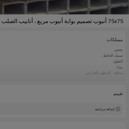
75x75 أنبوب تصميم بوابة أنبوب مربع ، أنابيب الصلب المربعة
ممتلكات
بحجم
سمك الحائط
الطول
مواد
سطح - المظهر الخارجي
صفقة
اساسي
تطبيق
تقييم
إضافة مراجعة