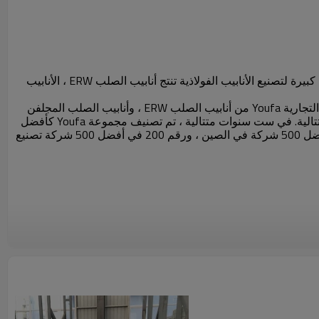
، 2000 ، تقع في قرية Daqiuzhuang ، مدينة تيانجين ، وهي مؤسسة كبيرة لتصنيع الأنابيب الفولاذية تنتج أنابيب الصلب ERW ، الأنابيب
تم تأكيد العلامة التجارية Youfa كعلامة تجارية مشهورة في الصين من قبل مكتب العلامات التجارية SAIC في مارس 2008. تم منح العلامة التجارية Youfa من أنابيب الصلب ERW ، وأنابيب الصلب المجلفن
بالغمس الساخن ، وأنابيب الصلب SSAW ، على أنها "منتج العلامة التجارية الشهيرة من تيانجين" من قبل تيانجين الحكومة لسنوات عديدة متتالية. في ست سنوات متتالية ، تم تصنيف مجموعة Youfa كأفضل
500 شركة صينية في نفس الصناعة ، وأعلى 500 شركة تصنيع في الصين. في عام 2012 ، احتلت مجموعة Youfa المرتبة رقم 375 في أفضل 500 شركة في الصين ، ورقم 200 في أفضل 500 شركة تصنيع