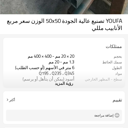
YOUFA تصنيع عالية الجودة 50x50 الوزن سعر مربع
الأنابيب مللي
ممتلكات
20 × 20 مم - 400 × 400 مم
بحجم
1.3 مم - 20 مم
سمك الحائط
6 متر في الأسهم (أو حسب الطلب)
الطول
Q195 ، Q235 ، Q345
مواد
أسود (يمكن أن يتأهل أو يرسم)
سطح - المظهر الخارجي
رؤية المزيد
في حزم مع حزمة التصدير البلاستيكية
صفقة
ASTM A53 Gr. أ ، ب ، ج
اساسي
10
خطوط الإنتاج
تقييم
أكثر
800000 طن سنويا
السعة الإنتاجية
البناء ومواد البناء
الوضعية
إضافة مراجعة