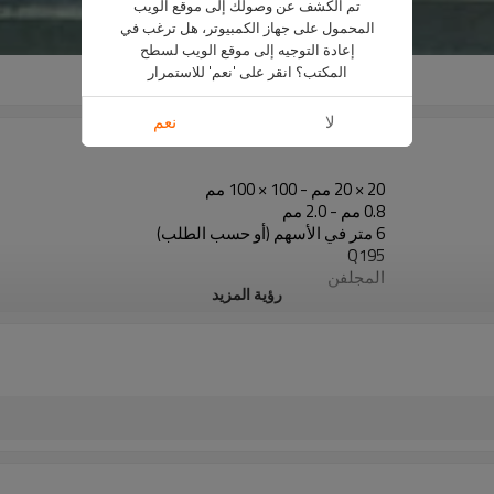
تم الكشف عن وصولك إلى موقع الويب
المحمول على جهاز الكمبيوتر، هل ترغب في
إعادة التوجيه إلى موقع الويب لسطح
المكتب؟ انقر على 'نعم' للاستمرار
لا
نعم
20 × 20 مم - 100 × 100 مم
0.8 مم - 2.0 مم
6 متر في الأسهم (أو حسب الطلب)
Q195
المجلفن
رؤية المزيد
في حزم مع حزمة التصدير البلاستيكية