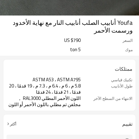
Youfa أنابيب الصلب أنابيب النار مع نهاية الأخدود
ورسمت الأحمر
US $
790
السعر
5 ton
موك
ممتلكات
ASTM A53 ، ASTM A795
تكنيك قياسي
5.8 م ، 6 م ، 6.4 م ، 7.3 م ، 19 قدمًا ، 20
طول الأنابيب
قدمًا ، 21 قدمًا ، 24 قدمًا
اللون الأحمر المطلي RAL3000 ，
الانتهاء من السطح الآخر
مجلفن ثم مطلي باللون الأحمر أو اللون
الأسود المطلي أو الإيبوكسي أو الزيت
المضاد للصدأ أو المعدني بدون معالجة
للسطح
تقييم
أكثر
الانتهاء من السطح يمكن تحديدها من
حول الانتهاء من السطح
قبل العملاء