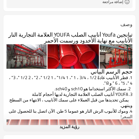
إضافة مراجعة
أنابيب الصلب مع نهايات مخدد
اسم المنتج
وصف
تيانجين Youfa أنابيب الصلب YOUFA العلامة التجارية النار
الأنابيب مع نهاية الأخدود ورسمت الأحمر
حجم الرسم البياني
1. قطر الأنابيب عادةً 1/2 ، 3/4 ، 1 "، 1 1/4" ، 1 1/2 "، 2" ، 2 1/2 "، 3" ،
4 "، 5" ، 6 " و 8 ".
2. سمك الأكثر استخداما هو sch10 و sch40.
3. YOUFA أنابيب الصلب العلامة التجارية لديها أحجام كاملة
يمكن تحديدها من قبل العملاء على سمك الأنابيب ، الانتهاء من السطح
وينتهي.
4. وموك للأنبوب الرش النار هو عموما 5 طن. الآن اتصل بنا للحصول على
السعر!
رؤية المزيد