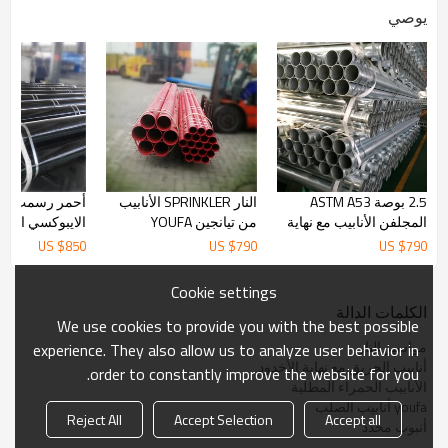
يوصي
2.5 بوصة ASTM A53
النار SPRINKLER الأنابيب
أحمر رسمت أنا
المجلفن الأنابيب مع نهاية
من تيانجين YOUFA
الايبوكسي الرش 
الأخدود من YOUFA
شهادة المجاهدي
US $
850
US $
790
US $
790
Cookie settings
الكلمات الدالة
We use cookies to provide you with the best possible
مواسير النار
experience. They also allow us to analyze user behavior in
أنابيب الحريق مع نهاية الأخدود
order to constantly improve the website for you.
الأنابيب الحمراء المطلية
youfa أنابيب الصلب
Reject All
Accept Selection
Accept all
أنبوب مخدد