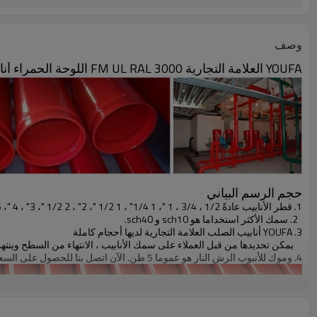
وصف
YOUFA العلامة التجارية FM UL RAL 3000 اللوحة الحمراء أنابيب الرش النار
حجم الرسم البياني
1. قطر الأنابيب عادةً 1/2 ، 3/4 ، 1 "، 1 1/4" ، 1 1/2 "، 2" ، 2 1/2 "، 3" ، 4 "، 5" ، 6 " و 8 ".
2. سمك الأكثر استخداما هو sch10 و sch40.
3. YOUFA أنابيب الصلب العلامة التجارية لديها أحجام كاملة
يمكن تحديدها من قبل العملاء على سمك الأنابيب ، الانتهاء من السطح وينته
4. وموك للأنبوب الرش النار هو عموما 5 طن. الآن اتصل بنا للحصول على السعر!