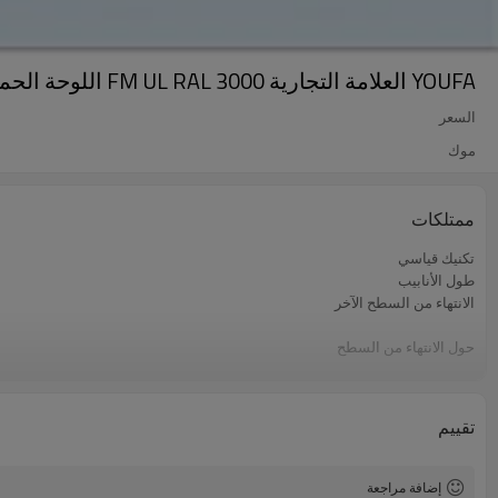
YOUFA العلامة التجارية FM UL RAL 3000 اللوحة الحمراء أنابيب الرش النار
السعر
موك
ممتلكات
تكنيك قياسي
طول الأنابيب
الانتهاء من السطح الآخر
حول الانتهاء من السطح
اسم العنصر
بحجم
مواد
تقييم
التعبئة
استعمال
حامي نهاية
إضافة مراجعة