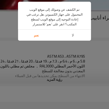
تم الكشف عن وصولك إلى موقع الويب
المحمول على جهاز الكمبيوتر، هل ترغب في
إعادة التوجيه إلى موقع الويب لسطح
المكتب؟ انقر على 'نعم' للاستمرار
US $
790
5 ton
لا
نعم
ASTM A53 ، ASTM A795
5.8 م ، 6 م ، 6.4 م ، 7.3 م ، 19 قدمًا ، 20 قدمًا ، 21 قدمًا ، 24 قدمًا
اللون الأحمر المطلي RAL3000 ， مجلف
المعدني بدون معالجة للسطح
الانتهاء من السطح يمكن تحديدها من قبل العملاء
رؤية المزيد
أنابيب مكافحة الحرائق عالية الجودة
DN20-DN250
الكربون الصلب
التعبئة الشريط الصلب
بناء ، السائل ، أنابيب الغاز والنفط الخ
عادي أو الخيوط مع مآخذ أو مشطوف مع أغطية بلاستيكية