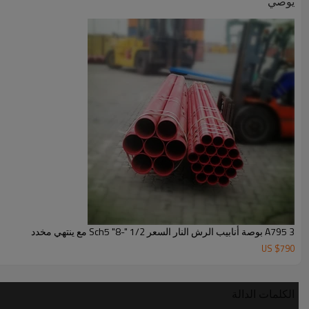
يوصي
A795 3 بوصة أنابيب الرش النار السعر 1/2 "-8" Sch5 مع ينتهي مخدد
US $
790
الكلمات الدالة