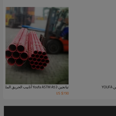
تيانجين Youfa ASTM A53 أنابيب الحريق الملحومة مع شهادة UL FM
US $
790