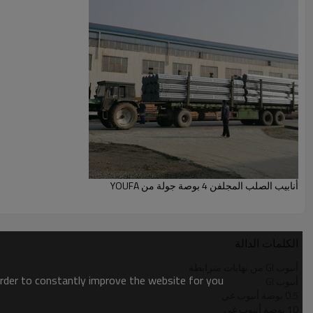
أنابيب الصلب المجلفن 4 بوصة جولة من YOUFA
الكلمات الدالة
أنبوب GI من نهايات مترابطة
order to constantly improve the website for you.
أنبوب GI
0.5 بوصة أنبوب غي
10 بوصة أنبوب غي