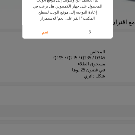
المحمول على جهاز الكمبيوتر، هل ترغب في
إعادة التوجيه إلى موقع الويب لسطح
المكتب؟ انقر على 'نعم' للاستمرار
لا
نعم
المجلفن
Q195 / Q215 / Q235 / Q345
مسحوق الطلاء
في غضون 25 يومًا
شكل دائري