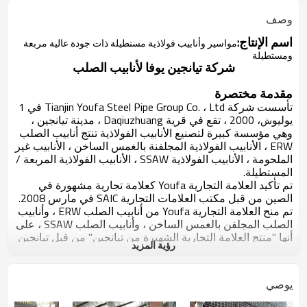
وصف
اسم الإنتاج:
مواسير وأنابيب فولاذية مستطيلة ذات جودة عالية مربعة
ومستطيلة
شركة تيانجين يوفا لأنابيب الصلب
مقدمة مختصرة
تأسست شركة Tianjin Youfa Steel Pipe Group Co. ، Ltd في 1
يوليو
، 2000 ، تقع في قرية Daqiuzhuang ، مدينة تيانجين ،
ش
وهي مؤسسة كبيرة لتصنيع الأنابيب الفولاذية تنتج أنابيب الصلب
ERW ، الأنابيب الفولاذية المجلفنة بالغمس الساخن ، الأنابيب غير
الملحومة ، الأنابيب الفولاذية SSAW ، الأنابيب الفولاذية المربعة /
المستطيلة.
تم تأكيد العلامة التجارية Youfa كعلامة تجارية مشهورة في
الصين من قبل مكتب العلامات التجارية SAIC في مارس 2008.
تم منح العلامة التجارية Youfa من أنابيب الصلب ERW ، وأنابيب
الصلب المجلفن بالغمس الساخن ، وأنابيب الصلب SSAW ، على
أنها "منتج العلامة التجارية الشهيرة من تيانجين" من قبل تيانجين
رؤية المزيد
الحكومة لسنوات عديدة متتالية. في ست سنوات متتالية ، تم
تصنيف مجموعة Youfa كأفضل 500 شركة صينية في نفس
الصناعة ، وأعلى 500 شركة تصنيع في الصين. في عام 2012 ،
يوصي
احتلت مجموعة Youfa المرتبة رقم 375 في أفضل 500 شركة
في الصين ، ورقم 200 في أفضل 500 شركة تصنيع في الصين ،