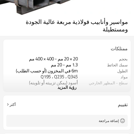
مواسير وأنابيب فولاذية مربعة عالية الجودة
ومستطيلة
ممتلكات
20 × 20 مم - 400 × 400 مم
بحجم
1.3 مم - 20 مم
سمك الحائط
6m في المخزون (أو حسب الطلب)
الطول
Q195 ، Q235 ، Q345
مواد
أسود (يمكن تزييته أو تلوينه)
سطح - المظهر الخارجي
رؤية المزيد
في حزم مع حزمة التصدير البلاستيكية
صفقة
ASTM A53 Gr. أ ، ب ، ج
اساسي
مواد البناء
تطبيق
تقييم
أكثر
إضافة مراجعة